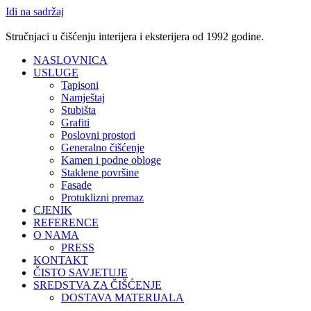
Idi na sadržaj
Stručnjaci u čišćenju interijera i eksterijera od 1992 godine.
NASLOVNICA
USLUGE
Tapisoni
Namještaj
Stubišta
Grafiti
Poslovni prostori
Generalno čišćenje
Kamen i podne obloge
Staklene površine
Fasade
Protuklizni premaz
CJENIK
REFERENCE
O NAMA
PRESS
KONTAKT
ČISTO SAVJETUJE
SREDSTVA ZA ČIŠĆENJE
DOSTAVA MATERIJALA