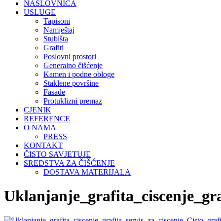
NASLOVNICA
USLUGE
Tapisoni
Namještaj
Stubišta
Grafiti
Poslovni prostori
Generalno čišćenje
Kamen i podne obloge
Staklene površine
Fasade
Protuklizni premaz
CJENIK
REFERENCE
O NAMA
PRESS
KONTAKT
ČISTO SAVJETUJE
SREDSTVA ZA ČIŠĆENJE
DOSTAVA MATERIJALA
Uklanjanje_grafita_ciscenje_gra