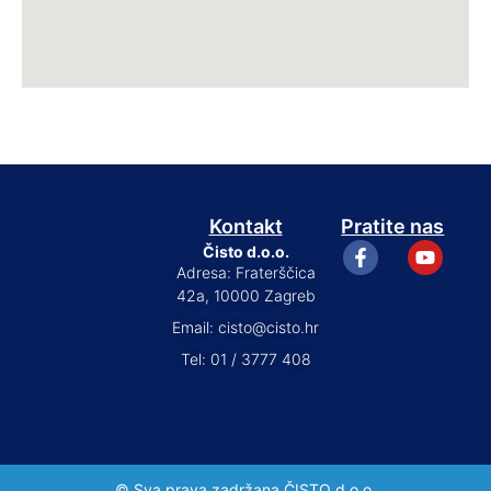
Kontakt
Pratite nas
Čisto d.o.o.
Adresa: Fraterščica
42a, 10000 Zagreb
Email: cisto@cisto.hr
Tel: 01 / 3777 408
© Sva prava zadržana ČISTO d.o.o.