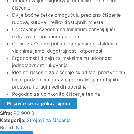
Tandem valjci osiguravaju dubinsko i temeljito
čišćenje
Dvije bočne četke omogućuju precizno čišćenje
rubova, kutova i teško dostupnih mjesta
Održavanje svedeno na minimum zahvaljujući
izdržljivom lančanom pogonu
Okvir izrađen od poliamida ojačanog staklenim
vlaknima jamči dugotrajnost i otpornost
Ergonomski dizajn za maksimalnu udobnost i
jednostavnost rukovanja
Idealno rješenje za čišćenje skladišta, proizvodnih
hala, podzemnih garaža, parkirališta, prodajnih
prostora i drugih velikih površina
Pogodno za učinkovito čišćenje tepiha
Prijavite se za prikaz cijena
Šifra:
PS 900 B
Kategorija:
Strojevi za čišćenje
Brand:
Nilco