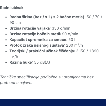
Radni učinak
Radna širina (bez / s 1 / s 2 bočne metle)
: 50 / 70 /
90 cm
Brzina rotacije valjaka
: 330 o/min
Brzina rotacije bočnih metli
: 90 o/min
Kapacitet spremnika za smeće
: 50 l
Protok zraka usisnog sustava
: 200 m³/h
Teorijski / praktični učinak čišćenja
: 3.150 / 1.890
m²/h
Razina buke
: 55 dB(A)
Tehničke specifikacije podložne su promjenama bez
prethodne najave.