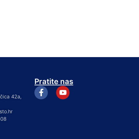
Pratite nas
ščica 42a,
sto.hr
408