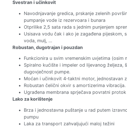
Svestran i učinkovit
Navodnjavanje gredica, prskanje zelenih površina,
pumpanje vode iz rezervoara i bunara
Otprilike 2,5 sata rada s jednim punjenjem spr
Usisava vodu čak i ako je zagađena pijeskom, sr
voda, mulj, …
Robustan, dugotrajan i pouzdan
Funkcionira u svim vremenskim uvjetima (osim 
Spiralno kućište i impeler od lijevanog željeza,
dugovječnost pumpe.
Moćan i učinkovit 4-taktni motor, jednostavan z
Robustan čelični okvir s amortizerima vibracija.
Ugrađena membrana sprječava povratni protok v
Lako za korištenje
Brza i jednostavna puštanje u rad putem izravno
pumpu
Laka za transport zahvaljujući maloj težini