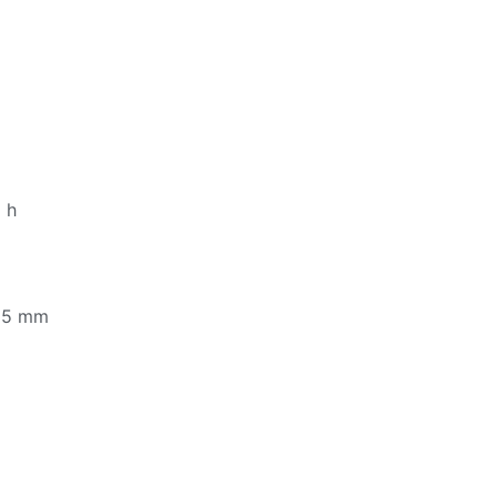
 h
465 mm