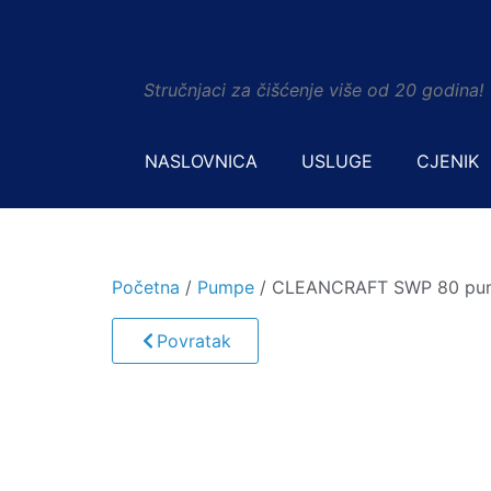
Stručnjaci za čišćenje više od 20 godina!
NASLOVNICA
USLUGE
CJENIK
Početna
/
Pumpe
/ CLEANCRAFT SWP 80 pu
Povratak