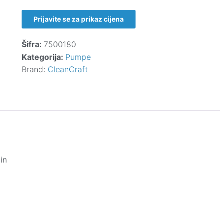
Prijavite se za prikaz cijena
Šifra:
7500180
Kategorija:
Pumpe
Brand:
CleanCraft
in