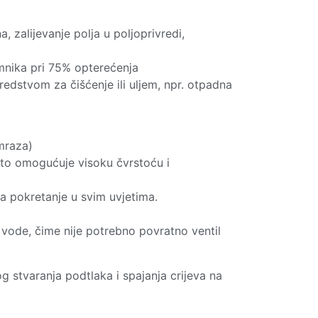
 zalijevanje polja u poljoprivredi,
emnika pri 75% opterećenja
edstvom za čišćenje ili uljem, npr. otpadna
mraza)
 što omogućuje visoku čvrstoću i
a pokretanje u svim uvjetima.
ode, čime nije potrebno povratno ventil
g stvaranja podtlaka i spajanja crijeva na