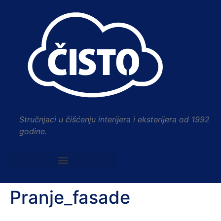
Stručnjaci u čišćenju interijera i eksterijera od 1992
godine.
Pranje_fasade