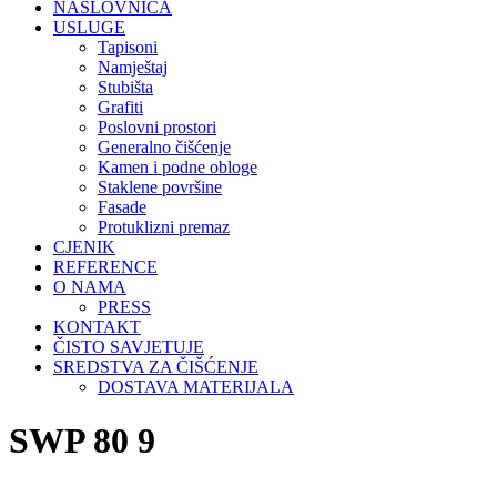
NASLOVNICA
USLUGE
Tapisoni
Namještaj
Stubišta
Grafiti
Poslovni prostori
Generalno čišćenje
Kamen i podne obloge
Staklene površine
Fasade
Protuklizni premaz
CJENIK
REFERENCE
O NAMA
PRESS
KONTAKT
ČISTO SAVJETUJE
SREDSTVA ZA ČIŠĆENJE
DOSTAVA MATERIJALA
SWP 80 9