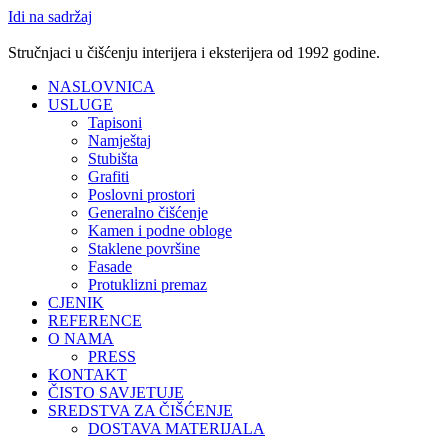
Idi na sadržaj
Stručnjaci u čišćenju interijera i eksterijera od 1992 godine.
NASLOVNICA
USLUGE
Tapisoni
Namještaj
Stubišta
Grafiti
Poslovni prostori
Generalno čišćenje
Kamen i podne obloge
Staklene površine
Fasade
Protuklizni premaz
CJENIK
REFERENCE
O NAMA
PRESS
KONTAKT
ČISTO SAVJETUJE
SREDSTVA ZA ČIŠĆENJE
DOSTAVA MATERIJALA