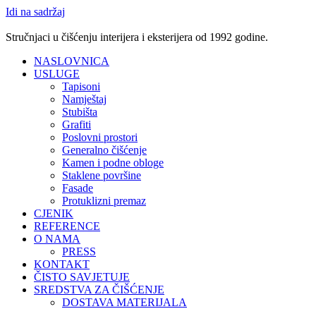
Idi na sadržaj
Stručnjaci u čišćenju interijera i eksterijera od 1992 godine.
NASLOVNICA
USLUGE
Tapisoni
Namještaj
Stubišta
Grafiti
Poslovni prostori
Generalno čišćenje
Kamen i podne obloge
Staklene površine
Fasade
Protuklizni premaz
CJENIK
REFERENCE
O NAMA
PRESS
KONTAKT
ČISTO SAVJETUJE
SREDSTVA ZA ČIŠĆENJE
DOSTAVA MATERIJALA