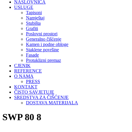
NASLOVNICA
USLUGE
Tapisoni
Namještaj
Stubišta
Grafiti
Poslovni prostori
Generalno čišćenje
Kamen i podne obloge
Staklene površine
Fasade
Protuklizni premaz
CJENIK
REFERENCE
O NAMA
PRESS
KONTAKT
ČISTO SAVJETUJE
SREDSTVA ZA ČIŠĆENJE
DOSTAVA MATERIJALA
SWP 80 8