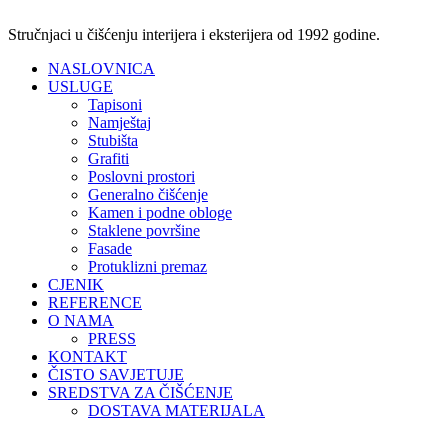
Idi
na
Stručnjaci u čišćenju interijera i eksterijera od 1992 godine.
sadržaj
NASLOVNICA
USLUGE
Tapisoni
Namještaj
Stubišta
Grafiti
Poslovni prostori
Generalno čišćenje
Kamen i podne obloge
Staklene površine
Fasade
Protuklizni premaz
CJENIK
REFERENCE
O NAMA
PRESS
KONTAKT
ČISTO SAVJETUJE
SREDSTVA ZA ČIŠĆENJE
DOSTAVA MATERIJALA