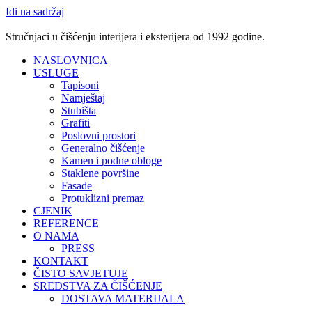
Idi na sadržaj
Stručnjaci u čišćenju interijera i eksterijera od 1992 godine.
NASLOVNICA
USLUGE
Tapisoni
Namještaj
Stubišta
Grafiti
Poslovni prostori
Generalno čišćenje
Kamen i podne obloge
Staklene površine
Fasade
Protuklizni premaz
CJENIK
REFERENCE
O NAMA
PRESS
KONTAKT
ČISTO SAVJETUJE
SREDSTVA ZA ČIŠĆENJE
DOSTAVA MATERIJALA