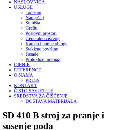
NASLOVNICA
USLUGE
Tapisoni
Namještaj
Stubišta
Grafiti
Poslovni prostori
Generalno čišćenje
Kamen i podne obloge
Staklene površine
Fasade
Protuklizni premaz
CJENIK
REFERENCE
O NAMA
PRESS
KONTAKT
ČISTO SAVJETUJE
SREDSTVA ZA ČIŠĆENJE
DOSTAVA MATERIJALA
SD 410 B stroj za pranje i
susenje poda