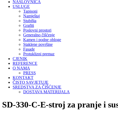
NASLOVNICA
USLUGE
Tapisoni
Namještaj
Stubišta
Grafiti
Poslovni prostori
Generalno čišćenje
Kamen i podne obloge
Staklene površine
Fasade
Protuklizni premaz
CJENIK
REFERENCE
O NAMA
PRESS
KONTAKT
ČISTO SAVJETUJE
SREDSTVA ZA ČIŠĆENJE
DOSTAVA MATERIJALA
SD-330-C-E-stroj za pranje i su