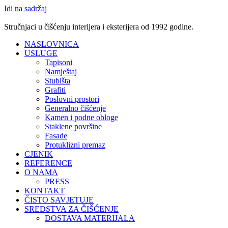
Idi na sadržaj
Stručnjaci u čišćenju interijera i eksterijera od 1992 godine.
NASLOVNICA
USLUGE
Tapisoni
Namještaj
Stubišta
Grafiti
Poslovni prostori
Generalno čišćenje
Kamen i podne obloge
Staklene površine
Fasade
Protuklizni premaz
CJENIK
REFERENCE
O NAMA
PRESS
KONTAKT
ČISTO SAVJETUJE
SREDSTVA ZA ČIŠĆENJE
DOSTAVA MATERIJALA