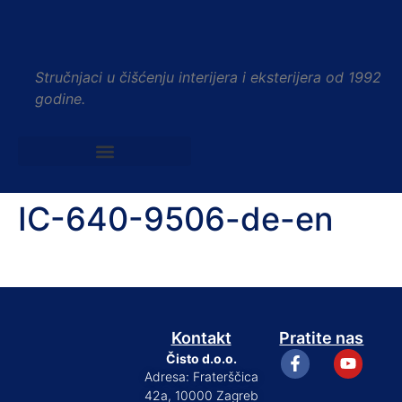
Stručnjaci u čišćenju interijera i eksterijera od 1992
godine.
IC-640-9506-de-en
Kontakt
Pratite nas
Čisto d.o.o.
Adresa: Fraterščica
42a, 10000 Zagreb