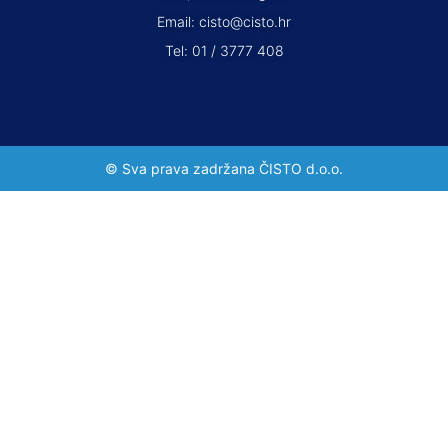
Email: cisto@cisto.hr
Tel: 01 / 3777 408
© Sva prava zadržana ČISTO d.o.o.