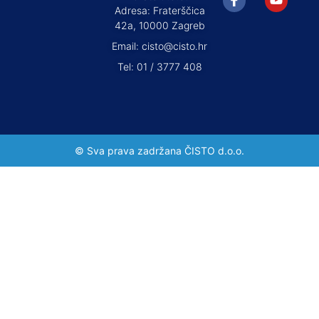
Adresa: Fraterščica
42a, 10000 Zagreb
Email: cisto@cisto.hr
Tel: 01 / 3777 408
© Sva prava zadržana ČISTO d.o.o.