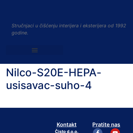
Stručnjaci u čišćenju interijera i eksterijera od 1992
godine.
Nilco-S20E-HEPA-
usisavac-suho-4
Kontakt
Pratite nas
Čisto d.o.o.