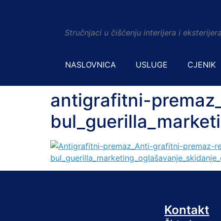
Stručnjaci u čišćenju interijera i eksterij
NASLOVNICA
USLUGE
CJENIK
antigrafitni-premaz
bul_guerilla_market
Kontakt