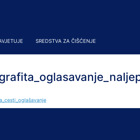
AVJETUJE
SREDSTVA ZA ČIŠĆENJE
grafita_oglasavanje_nalje