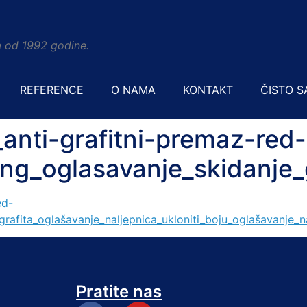
era od 1992 godine.
REFERENCE
O NAMA
KONTAKT
ČISTO S
_anti-grafitni-premaz-red-
ing_oglasavanje_skidanje_
Pratite nas