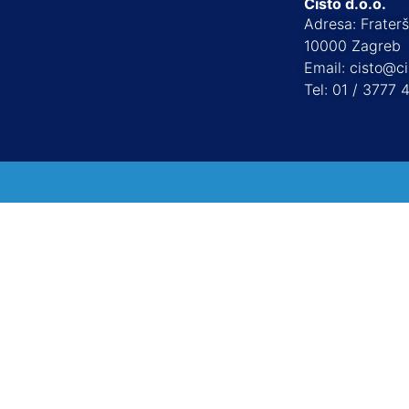
Čisto d.o.o.
Adresa: Frater
10000 Zagreb
Email: cisto@ci
Tel: 01 / 3777 