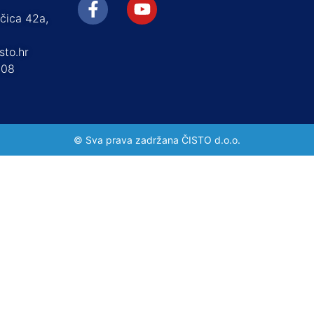
ščica 42a,
sto.hr
408
© Sva prava zadržana ČISTO d.o.o.