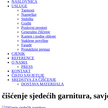
NASLOVNICA
USLUGE
Tapisoni
Namještaj
Stubišta
Grafiti
Poslovni prostori
Generalno čišćenje
Kamen i podne obloge
Staklene površine
Fasade
Protuklizni premaz
CJENIK
REFERENCE
O NAMA
PRESS
KONTAKT
ČISTO SAVJETUJE
SREDSTVA ZA ČIŠĆENJE
DOSTAVA MATERIJALA
čišćenje sjedećih garnitura, savje