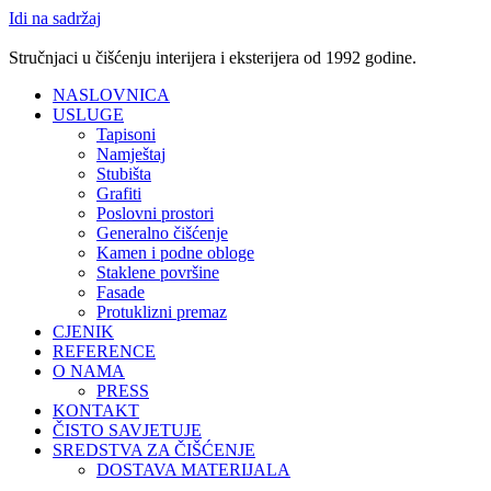
Idi na sadržaj
Stručnjaci u čišćenju interijera i eksterijera od 1992 godine.
NASLOVNICA
USLUGE
Tapisoni
Namještaj
Stubišta
Grafiti
Poslovni prostori
Generalno čišćenje
Kamen i podne obloge
Staklene površine
Fasade
Protuklizni premaz
CJENIK
REFERENCE
O NAMA
PRESS
KONTAKT
ČISTO SAVJETUJE
SREDSTVA ZA ČIŠĆENJE
DOSTAVA MATERIJALA